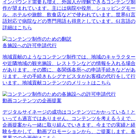
インバウンド需要も増え、外国人が理解できるコンテンツ制
作が望まれています。主には病院や役所、ショッピングモー
ル、ホテルや旅館、飲食店などで使われています。世界61言
語対応で病院などの専門用語も得意としています。61言語の
詳細はこちら
各施設への許可申請代行
地域貢献のようなコンテンツ制作では、地域のキャラクター
や近隣地域の観光施設、レストランなどの情報を入れる場合
があります。その際に、各関係各所への申請手続きなどがあ
ります。その手続きもシグナビスタがお客様の代行をして行
います。地域貢献コンテンツのメリットはこちら
動画コンテンツの企画提案
デジタルサイネージの成功はコンテンツにかかっている！と
いっても過言ではありません。コンテンツを考えるうえで、
企画提案から一緒に取り組んでいきます。今までの実績と経
験を生かして、動画プロモーションから、ご提案します。各
業界での企画例はこちら